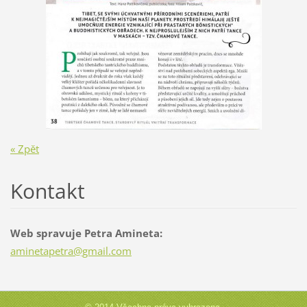
« Zpět
Kontakt
Web spravuje Petra Amineta:
aminetap
etra@gma
il.com