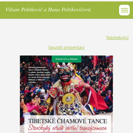
Viliam Poltikovič a Hana Poltikovičová
Následující
Spustit prezentaci