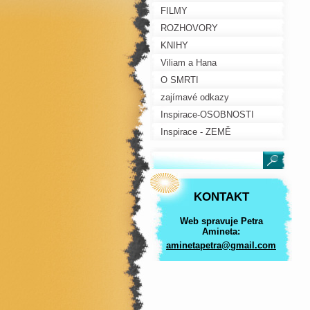
FILMY
ROZHOVORY
KNIHY
Viliam a Hana
O SMRTI
zajímavé odkazy
Inspirace-OSOBNOSTI
Inspirace - ZEMĚ
KONTAKT
Web spravuje Petra
Amineta:
aminetap
etra@gma
il.com