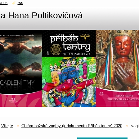
ánek
rss
č a Hana Poltikovičová
Vítejte
Chrám božské vagíny (k dokumentu Příběh tantry) 2020
vag