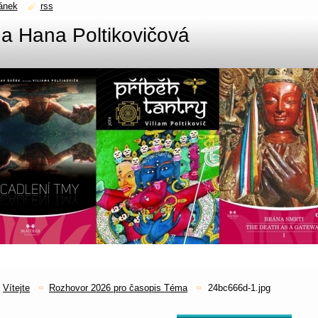
ánek
rss
č a Hana Poltikovičová
Vítejte
Rozhovor 2026 pro časopis Téma
24bc666d-1.jpg