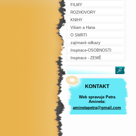
FILMY
ROZHOVORY
KNIHY
Viliam a Hana
O SMRTI
zajímavé odkazy
Inspirace-OSOBNOSTI
Inspirace - ZEMĚ
KONTAKT
Web spravuje Petra
Amineta:
aminetap
etra@gma
il.com