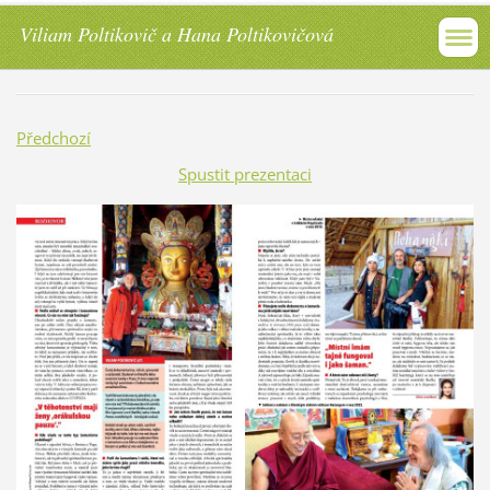
Viliam Poltikovič a Hana Poltikovičová
Předchozí
Spustit prezentaci