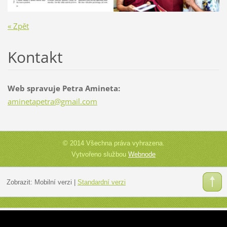
« Zpět
Kontakt
Web spravuje Petra Amineta:
aminetap
etra@gma
il.com
© 2014 Všechna práva vyhrazena.
Vytvořeno službou
Webnode
Zobrazit:
Mobilní verzi
|
Standardní verzi