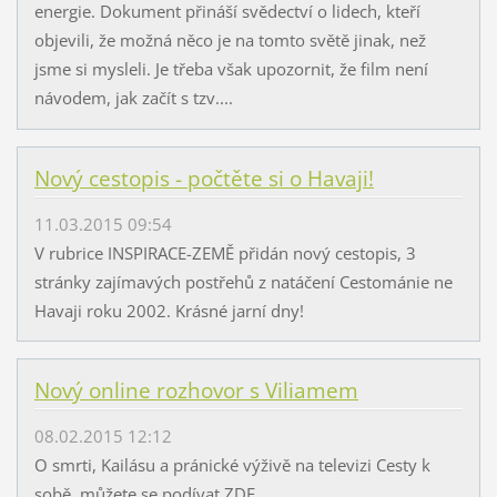
energie. Dokument přináší svědectví o lidech, kteří
objevili, že možná něco je na tomto světě jinak, než
jsme si mysleli. Je třeba však upozornit, že film není
návodem, jak začít s tzv....
Nový cestopis - počtěte si o Havaji!
11.03.2015 09:54
V rubrice INSPIRACE-ZEMĚ přidán nový cestopis, 3
stránky zajímavých postřehů z natáčení Cestománie ne
Havaji roku 2002. Krásné jarní dny!
Nový online rozhovor s Viliamem
08.02.2015 12:12
O smrti, Kailásu a pránické výživě na televizi Cesty k
sobě, můžete se podívat ZDE.