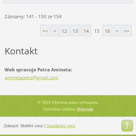
Záznamy: 141 - 150 ze 154
<<
<
12
13
14
15
16
>
>>
Kontakt
Web spravuje Petra Amineta:
aminetap
etra@gma
il.com
© 2014 Všechna práva vyhrazena.
Vytvořeno službou
Webnode
Zobrazit:
Mobilní verzi
|
Standardní verzi