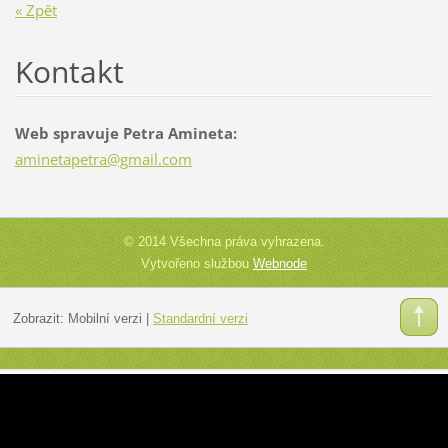
« Zpět
Kontakt
Web spravuje Petra Amineta:
aminetap
etra@gma
il.com
© 2014 Všechna práva vyhrazena.
Vytvořeno službou
Webnode
Zobrazit:
Mobilní verzi
|
Standardní verzi