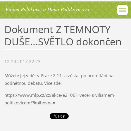
Viliam Poltikovič a Hana Poltikovičová
Dokument Z TEMNOTY
DUŠE...SVĚTLO dokončen
12.10.2017 22:23
Můžete jej vidět v Praze 2.11. a zůstat po promítání na
podnětnou debatu. Více zde:
https://www.mlp.cz/cz/akce/e21061-vecer-s-viliamem-
poltikovicem/?knihovna=