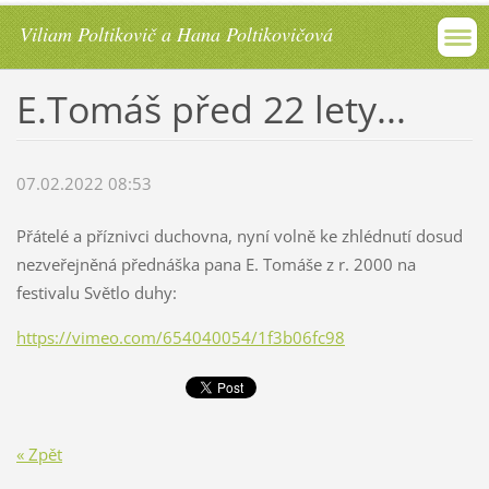
Viliam Poltikovič a Hana Poltikovičová
E.Tomáš před 22 lety...
07.02.2022 08:53
Přátelé a příznivci duchovna, nyní volně ke zhlédnutí dosud
nezveřejněná přednáška pana E. Tomáše z r. 2000 na
festivalu Světlo duhy:
https://vimeo.com/654040054/1f3b06fc98
« Zpět