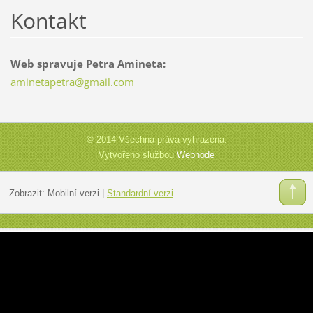
Kontakt
Web spravuje Petra Amineta:
aminetap
etra@gma
il.com
© 2014 Všechna práva vyhrazena.
Vytvořeno službou
Webnode
Zobrazit:
Mobilní verzi
|
Standardní verzi