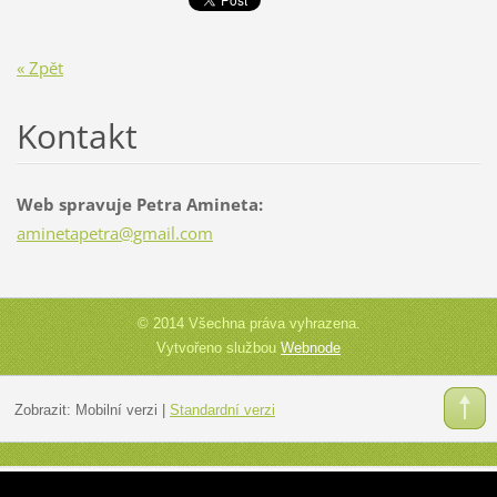
« Zpět
Kontakt
Web spravuje Petra Amineta:
aminetap
etra@gma
il.com
© 2014 Všechna práva vyhrazena.
Vytvořeno službou
Webnode
Zobrazit:
Mobilní verzi
|
Standardní verzi