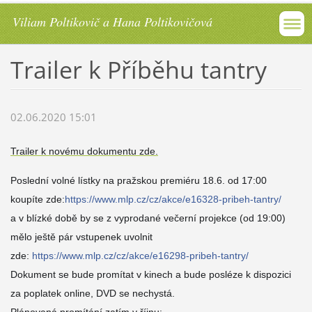
Viliam Poltikovič a Hana Poltikovičová
Trailer k Příběhu tantry
02.06.2020 15:01
Trailer k novému dokumentu zde.
Poslední volné lístky na pražskou premiéru 18.6. od 17:00
koupíte zde:
https://www.mlp.cz/cz/akce/e16328-pribeh-tantry/
a v blízké době by se z vyprodané večerní projekce (od 19:00)
mělo ještě pár vstupenek uvolnit
zde:
https://www.mlp.cz/cz/akce/e16298-pribeh-tantry/
Dokument se bude promítat v kinech a bude posléze k dispozici
za poplatek online, DVD se nechystá.