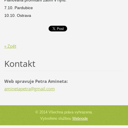
Plánovaná promítání zatím v říjnu:
7.10. Pardubice
10.10. Ostrava
« Zpět
Kontakt
Web spravuje Petra Amineta:
aminetap
etra@gma
il.com
© 2014 Všechna práva vyhrazena.
Vytvořeno službou
Webnode