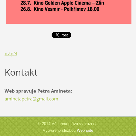
« Zpět
Kontakt
Web spravuje Petra Amineta:
aminetap
etra@gma
il.com
© 2014 Všechna práva vyhrazena.
Vytvořeno službou
Webnode