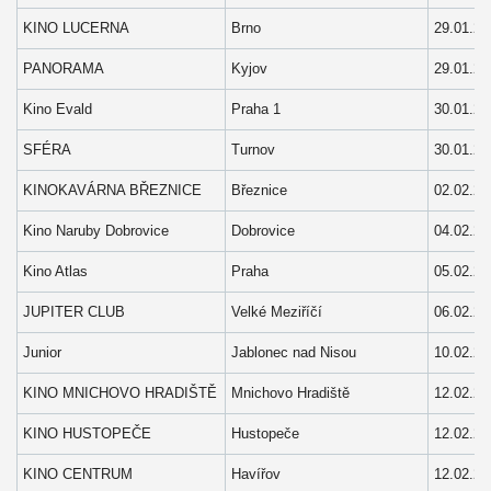
KINO LUCERNA
Brno
29.01.20
PANORAMA
Kyjov
29.01.20
Kino Evald
Praha 1
30.01.20
SFÉRA
Turnov
30.01.20
KINOKAVÁRNA BŘEZNICE
Březnice
02.02.20
Kino Naruby Dobrovice
Dobrovice
04.02.20
Kino Atlas
Praha
05.02.20
JUPITER CLUB
Velké Meziříčí
06.02.20
Junior
Jablonec nad Nisou
10.02.20
KINO MNICHOVO HRADIŠTĚ
Mnichovo Hradiště
12.02.20
KINO HUSTOPEČE
Hustopeče
12.02.20
KINO CENTRUM
Havířov
12.02.20