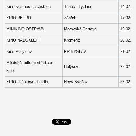
Kino Kosmos na cestách
Třinec - Lyžbice
14.02.20
KINO RETRO
Zábřeh
17.02.20
MINIKINO OSTRAVA
Moravská Ostrava
19.02.20
KINO NADSKLEPÍ
Kroměříž
20.02.20
Kino Přibyslav
PŘIBYSLAV
21.02.20
Městské kulturní středisko-
Holýšov
22.02.20
kino
KINO Jiráskovo divadlo
Nový Bydžov
25.02.20