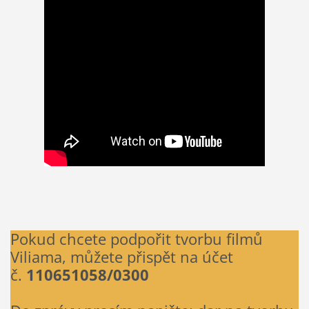
Pokud chcete podpořit tvorbu filmů
Viliama, můžete přispět na účet
č.
110651058/0300