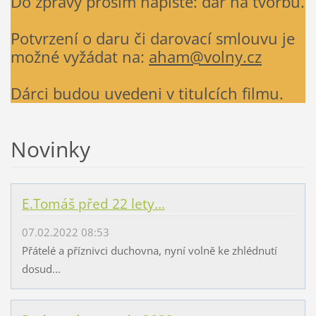
Do zprávy prosím napište: dar na tvorbu.
Potvrzení o daru či darovací smlouvu je
možné vyžádat na:
aham@volny.cz
Dárci budou uvedeni v titulcích filmu.
Novinky
E.Tomáš před 22 lety...
07.02.2022 08:53
Přátelé a příznivci duchovna, nyní volně ke zhlédnutí
dosud...