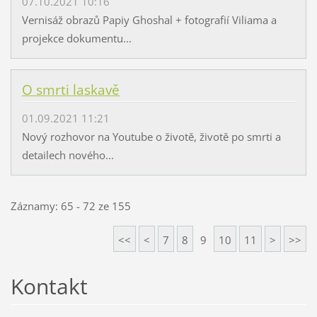
07.10.2021 10:16
Vernisáž obrazů Papiy Ghoshal + fotografií Viliama a
projekce dokumentu...
O smrti laskavě
01.09.2021 11:21
Nový rozhovor na Youtube o životě, životě po smrti a
detailech nového...
Záznamy: 65 - 72 ze 155
<<
<
7
8
9
10
11
>
>>
Kontakt