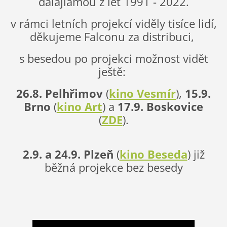
dalajlamou z let 1991 - 2022.
v rámci letních projekcí viděly tisíce lidí,
děkujeme Falconu za distribuci,
s besedou po projekci možnost vidět
ještě:
26.8. Pelhřimov
(
kino Vesmír
),
15.9.
Brno
(
kino Art
) a
17.9. Boskovice
(
ZDE
).
2.9. a 24.9. Plzeň
(
kino Beseda
) již
běžná projekce bez besedy