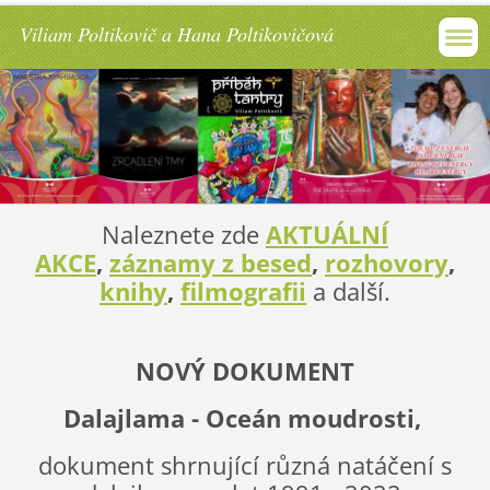
Viliam Poltikovič a Hana Poltikovičová
Naleznete zde
AKTUÁLNÍ
AKCE
,
záznamy z besed
,
rozhovory
,
knihy
,
filmografii
a další.
NOVÝ DOKUMENT
Dalajlama - Oceán moudrosti,
dokument shrnující různá natáčení s