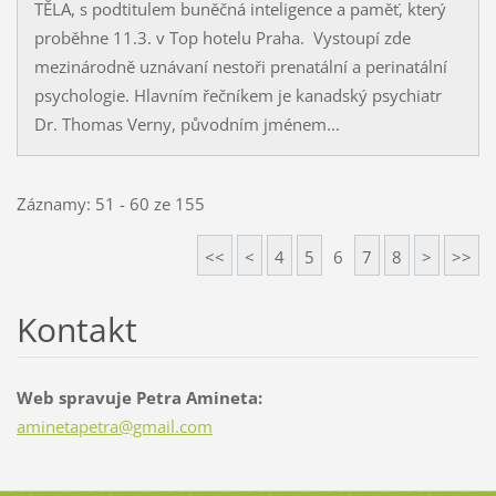
TĚLA, s podtitulem buněčná inteligence a paměť, který
proběhne 11.3. v Top hotelu Praha. Vystoupí zde
mezinárodně uznávaní nestoři prenatální a perinatální
psychologie. Hlavním řečníkem je kanadský psychiatr
Dr. Thomas Verny, původním jménem...
Záznamy: 51 - 60 ze 155
<<
<
4
5
6
7
8
>
>>
Kontakt
Web spravuje Petra Amineta:
aminetap
etra@gma
il.com