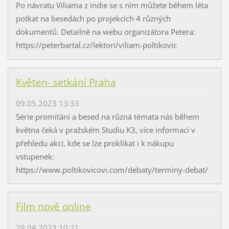
Po návratu Viliama z indie se s ním můžete během léta
potkat na besedách po projekcích 4 různých
dokumentů. Detailně na webu organizátora Petera:
https://peterbartal.cz/lektori/viliam-poltikovic
Květen- setkání Praha
09.05.2023 13:33
Série promítání a besed na různá témata nás během
května čeká v pražském Studiu K3, více informací v
přehledu akcí, kde se lze proklikat i k nákupu
vstupenek:
https://www.poltikovicovi.com/debaty/terminy-debat/
Film nově online
29.04.2023 10:21